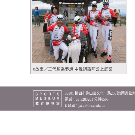
u故事／三代騎乘夢想 中風鋼鐵阿公上武嶺
33301 桃園市龜山區文化一路250號(圖書館
電話：03-3283201 分機6503
E-Mail：
yann@ntsu.edu.tw