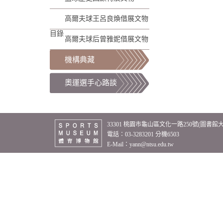
高爾夫球王呂良煥借展文物
目錄
高爾夫球后曾雅妮借展文物
機構典藏
奧運選手心路談
33301 桃園市龜山區文化一路250號(圖書館
電話：03-3283201 分機6503
E-Mail：
yann@ntsu.edu.tw