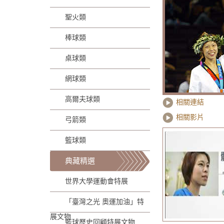
聖火類
棒球類
桌球類
網球類
高爾夫球類
相關連結
相關影片
弓箭類
籃球類
典藏精選
世界大學運動會特展
「臺灣之光 奧運加油」特
展文物
籃球歷史回顧特展文物