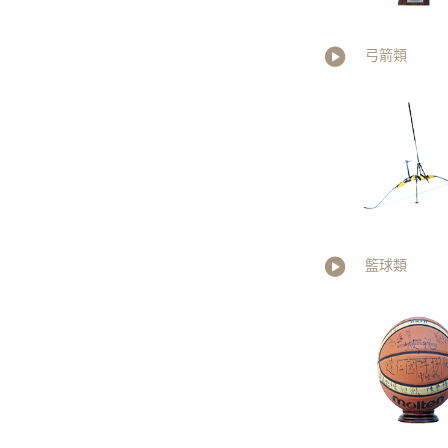
弓箭類
籃球類