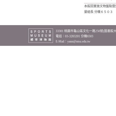
本館因實施文物盤點暨
晏組長 分機６５０３
33301 桃園市龜山區文化一路250號(圖書館
電話：03-3283201 分機6503
E-Mail：
yann@ntsu.edu.tw