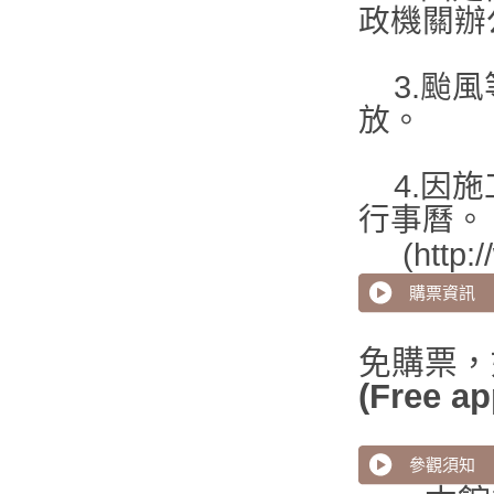
政機關辦
3.颱
放。
4.因施
行事曆。
(http
購票資訊
免購票，
(Free ap
參觀須知