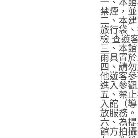
一、本館
禁煙，並
二、本建
旅行袋、
檢 查遊
三、本館
雨具置於
四、請勿
他遊客參
進入參觀
五、禁止
入館（導
放服務。
六、為提
館方拍攝