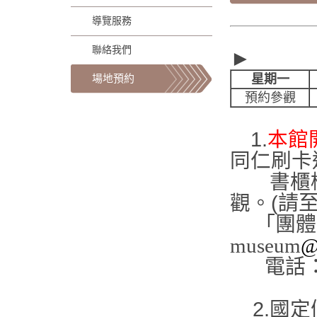
導覽服務
聯絡我們
►
星期一
場地預約
預約參觀
1.
本館
同仁刷卡
書櫃檯
觀。(
請至
「團體
museum
@
電話：03-
2.國定