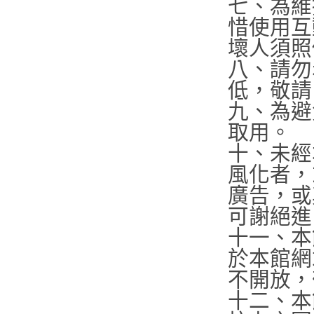
七、為維
惜使用互
壞人須照
八、請勿
低，敬請
九、為避
取用。
十、未經
風化者，
廣告，或
可謝絕進
十一、本
於本館網
不開放，
十二、本