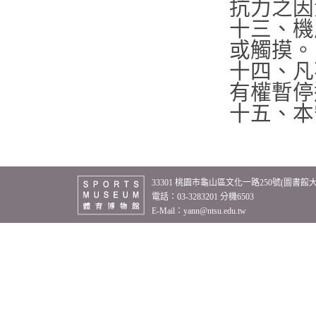
抗力之因
十三、機
或觸摸。
十四、凡
有權暫停
十五、本
33301 桃園市龜山區文化一路250號(圖書館
電話：03-3283201 分機6503
E-Mail：
yann@ntsu.edu.tw